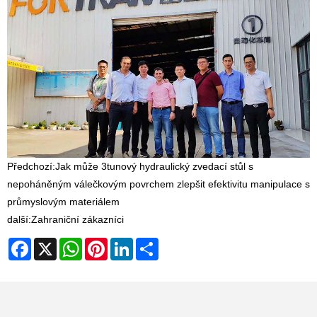
Předchozí:
Jak může 3tunový hydraulický zvedací stůl s
nepoháněným válečkovým povrchem zlepšit efektivitu manipulace s
průmyslovým materiálem
další:
Zahraniční zákazníci
Facebook
X
WhatsApp
Pinterest
LinkedIn
Share