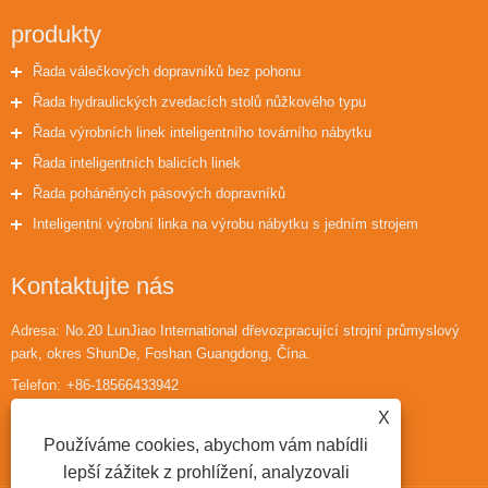
produkty
Řada válečkových dopravníků bez pohonu
Řada hydraulických zvedacích stolů nůžkového typu
Řada výrobních linek inteligentního továrního nábytku
Řada inteligentních balicích linek
Řada poháněných pásových dopravníků
Inteligentní výrobní linka na výrobu nábytku s jedním strojem
Kontaktujte nás
Adresa:
No.20 LunJiao International dřevozpracující strojní průmyslový
park, okres ShunDe, Foshan Guangdong, Čína.
Telefon:
+86-18566433942
E-mailem:
huaihuailiu1@gmail.com
X
Používáme cookies, abychom vám nabídli
lepší zážitek z prohlížení, analyzovali