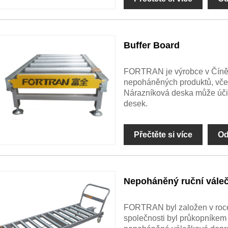
Buffer Board
FORTRAN je výrobce v Číně 
nepoháněných produktů, včet
Nárazníková deska může úč
desek.
Přečtěte si více
Od
Nepoháněný ruční vále
FORTRAN byl založen v roce 
společnosti byl průkopníkem