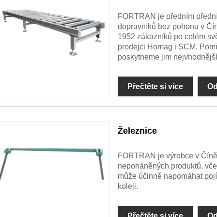
FORTRAN je předním přední
dopravníků bez pohonu v Čín
1952 zákazníků po celém svět
prodejci Homag i SCM. Pomůž
poskytneme jim nejvhodnější
Přečtěte si více
Od
Železnice
FORTRAN je výrobce v Číně 
nepoháněných produktů, včet
může účinně napomáhat pojí
koleji.
Přečtěte si více
Od