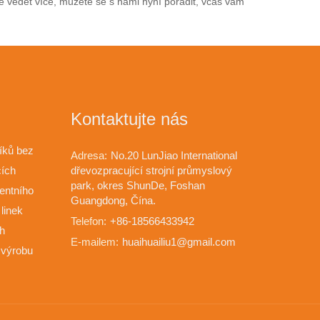
vědět více, můžete se s námi nyní poradit, včas vám
Kontaktujte nás
íků bez
Adresa:
No.20 LunJiao International
cích
dřevozpracující strojní průmyslový
park, okres ShunDe, Foshan
gentního
Guangdong, Čína.
 linek
Telefon:
+86-18566433942
h
E-mailem:
huaihuailiu1@gmail.com
a výrobu