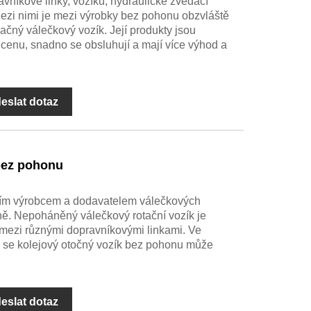
níkové linky, vozíku, hydraulické zvedací
Mezi nimi je mezi výrobky bez pohonu obzvláště
ačný válečkový vozík. Její produkty jsou
u cenu, snadno se obsluhují a mají více výhod a
eslat dotaz
 bez pohonu
m výrobcem a dodavatelem válečkových
ě. Nepoháněný válečkový rotační vozík je
mezi různými dopravníkovými linkami. Ve
m se kolejový otočný vozík bez pohonu může
eslat dotaz