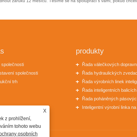
ut záruku 12 měsíců. Těšíme se na spolupráci s vámi, pokud chcete 
ás
produkty
 společnosti
Řada válečkových dopravn
stavení společnosti
pohonu
Řada hydraulických zveda
ukční trh
stolů nůžkového typu
Řada výrobních linek inteli
továrního nábytku
Řada inteligentních balicích
Řada poháněných pásovýc
dopravníků
Inteligentní výrobní linka n
X
nábytku s jedním strojem
k z prohlížení,
íváním tohoto webu
ochrany osobních