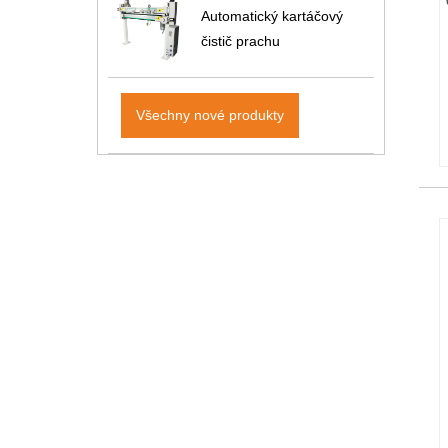
Automatický kartáčový
čistič prachu
Všechny nové produkty