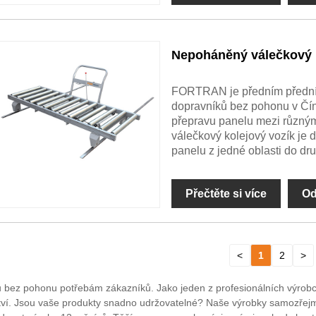
Nepoháněný válečkový 
FORTRAN je předním přední
dopravníků bez pohonu v Čí
přepravu panelu mezi různý
válečkový kolejový vozík je 
panelu z jedné oblasti do dr
Přečtěte si více
Od
<
1
2
>
 bez pohonu potřebám zákazníků. Jako jeden z profesionálních výrob
. Jsou vaše produkty snadno udržovatelné? Naše výrobky samozřejmě pr