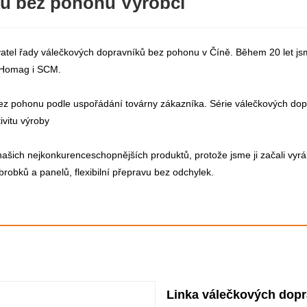
ků bez pohonu Výrobci
tel řady válečkových dopravníků bez pohonu v Číně. Během 20 let js
i Homag i SCM.
ez pohonu podle uspořádání továrny zákazníka. Série válečkových dop
ivitu výroby
ašich nejkonkurenceschopnějších produktů, protože jsme ji začali vyr
obků a panelů, flexibilní přepravu bez odchylek.
Linka válečkových dop