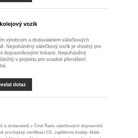
kolejový vozík
m výrobcem a dodavatelem válečkových
ně. Nepoháněný válečkový vozík je vhodný pro
mi dopravníkovými linkami. Nepoháněný
důležitý v projektu pro snadné přenášení
uhé.
eslat dotaz
ců a dodavatelů v Číně Řada válečkových dopravníků
ocházejí certifikací CE, zajištěním kvality. Máte