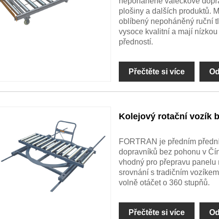
nepoháněné válečkové doprav
plošiny a dalších produktů. 
oblíbený nepoháněný ruční tl
vysoce kvalitní a mají nízko
předností.
Přečtěte si více
Od
Kolejový rotační vozík
FORTRAN je předním přední
dopravníků bez pohonu v Čín
vhodný pro přepravu panelu 
srovnání s tradičním vozíke
volně otáčet o 360 stupňů.
Přečtěte si více
Od