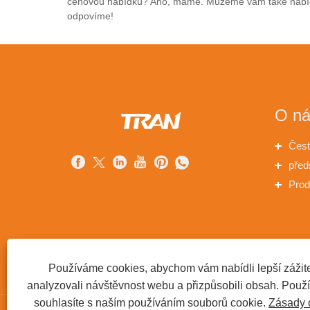
cenovou nabídku? Ano, máme. Můžeme vám také nabídno
odpovíme!
O n
Čest
před
Prod
Používáme cookies, abychom vám nabídli lepší zážite
analyzovali návštěvnost webu a přizpůsobili obsah. Použ
souhlasíte s naším používáním souborů cookie.
Zásady 