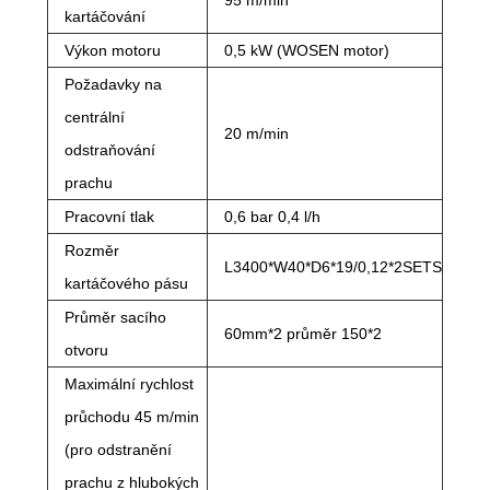
95 m/min
kartáčování
Výkon motoru
0,5 kW (WOSEN motor)
Požadavky na
centrální
20 m/min
odstraňování
prachu
Pracovní tlak
0,6 bar 0,4 l/h
Rozměr
L3400*W40*D6*19/0,12*2SETS
kartáčového pásu
Průměr sacího
60mm*2 průměr 150*2
otvoru
Maximální rychlost
průchodu 45 m/min
(pro odstranění
prachu z hlubokých