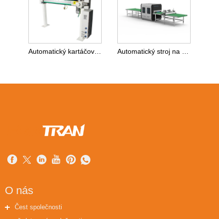
Automatický kartáčový čistič prachu
Automatický stroj na čištění dřevěných desek na nábytek
O nás
Čest společnosti