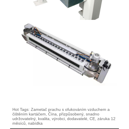
Hot Tags: Zametač prachu s ofukováním vzduchem a
čištěním kartáčem, Čína, přizpůsobený, snadno
udržovatelný, kvalita, výrobci, dodavatelé, CE, záruka 12
měsíců, nabídka