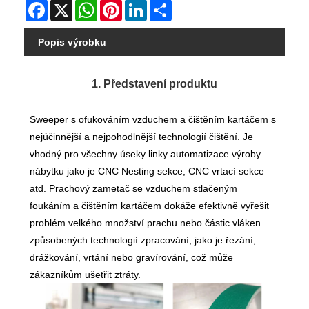
Facebook
X
WhatsApp
Pinterest
LinkedIn
Share
Popis výrobku
1. Představení produktu
Sweeper s ofukováním vzduchem a čištěním kartáčem s
nejúčinnější a nejpohodlnější technologií čištění. Je
vhodný pro všechny úseky linky automatizace výroby
nábytku jako je CNC Nesting sekce, CNC vrtací sekce
atd. Prachový zametač se vzduchem stlačeným
foukáním a čištěním kartáčem dokáže efektivně vyřešit
problém velkého množství prachu nebo částic vláken
způsobených technologií zpracování, jako je řezání,
drážkování, vrtání nebo gravírování, což může
zákazníkům ušetřit ztráty.