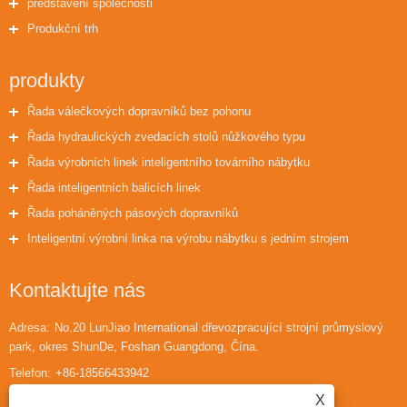
představení společnosti
Produkční trh
produkty
Řada válečkových dopravníků bez pohonu
Řada hydraulických zvedacích stolů nůžkového typu
Řada výrobních linek inteligentního továrního nábytku
Řada inteligentních balicích linek
Řada poháněných pásových dopravníků
Inteligentní výrobní linka na výrobu nábytku s jedním strojem
Kontaktujte nás
Adresa:
No.20 LunJiao International dřevozpracující strojní průmyslový
park, okres ShunDe, Foshan Guangdong, Čína.
Telefon:
+86-18566433942
X
E-mailem:
huaihuailiu1@gmail.com