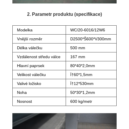
2. Parametr produktu (specifikace)
Modelka
WC/20-6016/12W6
Vnější rozměr
D2500*Š600*V300mm
Délka válečku
500 mm
Vzdálenost středu válce
167 mm
Hlavní paprsek
80*40*2,0mm
Velikost válečku
Ï†60*1,5mm
Valivé ložisko
Ï†12*530mm
Noha
50*30*1,2mm
Nosnost
600 kg/metr