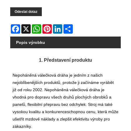
Odeslat dotaz
Facebook
X
WhatsApp
Pinterest
LinkedIn
Share
Popis výrobku
1. Představení produktu
Nepoháněná válečková dráha je jedním z našich
nejoblíbenějších produktů, protože ji začínáme vyrábět
již od roku 2002. Nepoháněná válečková dráha je
vhodná pro dopravu všech druhů plochých obrobků a
panelů, flexibilní přepravu bez odchylek. Stroj má také
vysokou kvalitu a konkurenceschopnou cenu, která může
ušetřit mzdové náklady a zlepšit efektivitu výroby pro
zákazníky.