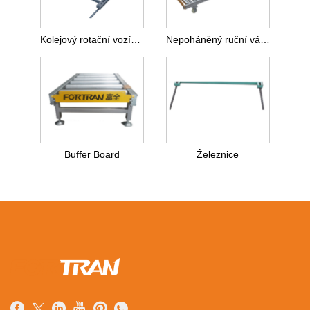
Kolejový rotační vozík bez pohonu
Nepoháněný ruční válečkový vozík
Buffer Board
Železnice