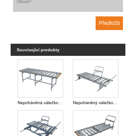
Související produkty
Nepoháněná válečková dopravní linka pro balicí sekci
Nepoháněný válečkový kolejový vozík