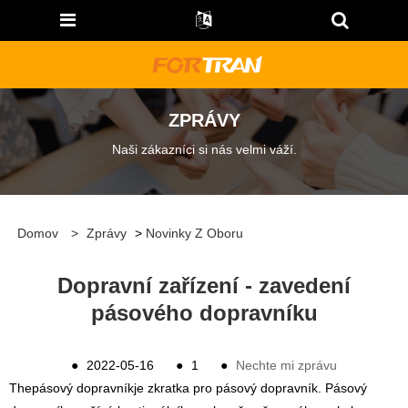
ZPRÁVY
Naši zákazníci si nás velmi váží.
Domov
>
Zprávy
>
Novinky Z Oboru
Dopravní zařízení - zavedení
pásového dopravníku
●
2022-05-16
●
1
●
Nechte mi zprávu
The
pásový dopravník
je zkratka pro pásový dopravník. Pásový