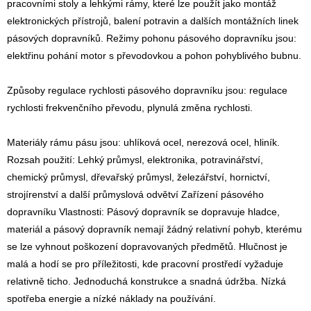
pracovními stoly a lehkými rámy, které lze použít jako montáž
elektronických přístrojů, balení potravin a dalších montážních linek
pásových dopravníků. Režimy pohonu pásového dopravníku jsou:
elektřinu pohání motor s převodovkou a pohon pohyblivého bubnu.
Způsoby regulace rychlosti pásového dopravníku jsou: regulace
rychlosti frekvenčního převodu, plynulá změna rychlosti.
Materiály rámu pásu jsou: uhlíková ocel, nerezová ocel, hliník.
Rozsah použití: Lehký průmysl, elektronika, potravinářství,
chemický průmysl, dřevařský průmysl, železářství, hornictví,
strojírenství a další průmyslová odvětví Zařízení pásového
dopravníku Vlastnosti: Pásový dopravník se dopravuje hladce,
materiál a pásový dopravník nemají žádný relativní pohyb, kterému
se lze vyhnout poškození dopravovaných předmětů. Hlučnost je
malá a hodí se pro příležitosti, kde pracovní prostředí vyžaduje
relativně ticho. Jednoduchá konstrukce a snadná údržba. Nízká
spotřeba energie a nízké náklady na používání.