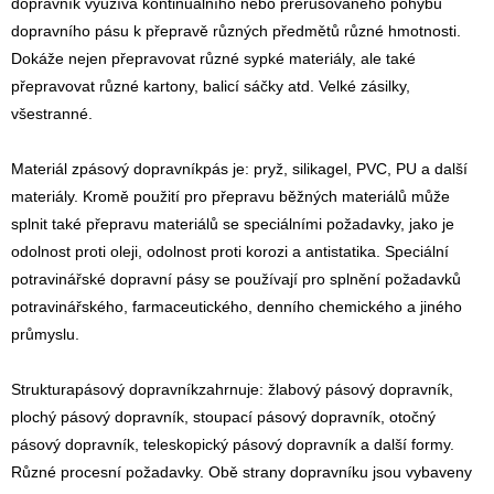
dopravník využívá kontinuálního nebo přerušovaného pohybu
dopravního pásu k přepravě různých předmětů různé hmotnosti.
Dokáže nejen přepravovat různé sypké materiály, ale také
přepravovat různé kartony, balicí sáčky atd. Velké zásilky,
všestranné.
Materiál z
pásový dopravník
pás je: pryž, silikagel, PVC, PU a další
materiály. Kromě použití pro přepravu běžných materiálů může
splnit také přepravu materiálů se speciálními požadavky, jako je
odolnost proti oleji, odolnost proti korozi a antistatika. Speciální
potravinářské dopravní pásy se používají pro splnění požadavků
potravinářského, farmaceutického, denního chemického a jiného
průmyslu.
Struktura
pásový dopravník
zahrnuje: žlabový pásový dopravník,
plochý pásový dopravník, stoupací pásový dopravník, otočný
pásový dopravník, teleskopický pásový dopravník a další formy.
Různé procesní požadavky. Obě strany dopravníku jsou vybaveny