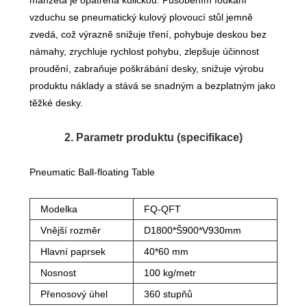
manžeta je opatřena kuličkou. Působením foukání
vzduchu se pneumatický kulový plovoucí stůl jemně
zvedá, což výrazně snižuje tření, pohybuje deskou bez
námahy, zrychluje rychlost pohybu, zlepšuje účinnost
proudění, zabraňuje poškrábání desky, snižuje výrobu
produktu náklady a stává se snadným a bezplatným jako
těžké desky.
2. Parametr produktu (specifikace)
Pneumatic Ball-floating Table
Modelka
FQ-QFT
Vnější rozměr
D1800*Š900*V930mm
Hlavní paprsek
40*60 mm
Nosnost
100 kg/metr
Přenosový úhel
360 stupňů