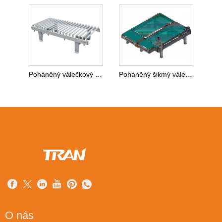
Poháněný válečkový dopravník potažený pryží
Poháněný šikmý válečkový dopravník
O nás