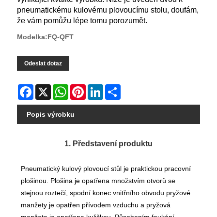
pneumatickému kulovému plovoucímu stolu, doufám,
že vám pomůžu lépe tomu porozumět.
Modelka:FQ-QFT
Odeslat dotaz
Facebook
X
WhatsApp
Pinterest
LinkedIn
Share
Popis výrobku
1. Představení produktu
Pneumatický kulový plovoucí stůl je praktickou pracovní
plošinou. Plošina je opatřena množstvím otvorů se
stejnou roztečí, spodní konec vnitřního obvodu pryžové
manžety je opatřen přívodem vzduchu a pryžová