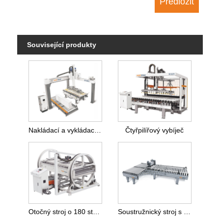
Související produkty
Nakládací a vykládací stroj portálového typu
Čtyřpilířový vybíječ
Otočný stroj o 180 stupňů
Soustružnický stroj s kuželovým válečkem o úhlem 90 stupňů